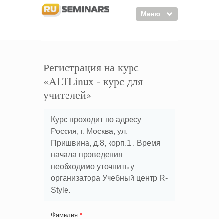
Меню
Семинары
Курсы
Регистрация на курс
«ALTLinux - курс для
Тренинги
учителей»
Организаторы
Лектора
Курс проходит по адресу
Россия, г. Москва, ул.
Войти
Пришвина, д.8, корп.1 . Время
Регистрация
начала проведения
необходимо уточнить у
организатора Учебный центр R-
Style.
Фамилия
*