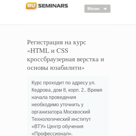
Меню
Семинары
Курсы
Регистрация на курс
«HTML и CSS
Тренинги
кроссбраузерная верстка и
Организаторы
основы юзабилити»
Лектора
Курс проходит по адресу ул.
Войти
Кедрова, дом 8, корп. 2.. Время
Регистрация
начала проведения
необходимо уточнить у
организатора Москвоский
Технологический институт
«ВТУ» Центр обучения
«Профессионал».