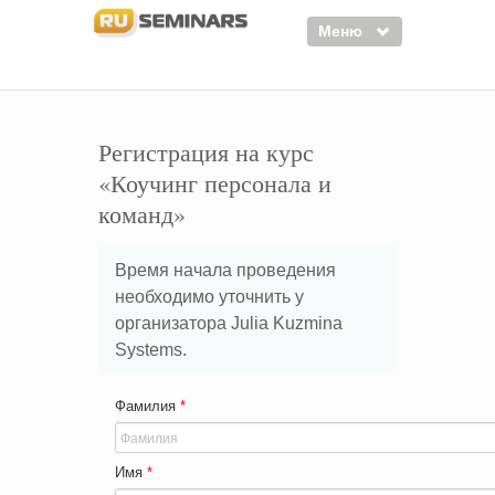
Меню
Семинары
Курсы
Регистрация на курс
«Коучинг персонала и
Тренинги
команд»
Организаторы
Лектора
Время начала проведения
необходимо уточнить у
Войти
организатора Julia Kuzmina
Регистрация
Systems.
Фамилия
*
Имя
*