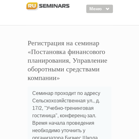
Меню
Семинары
Курсы
Регистрация на семинар
«Постановка финансового
Тренинги
планирования, Управление
Организаторы
оборотными средствами
Лектора
компании»
Войти
Семинар проходит по адресу
Регистрация
Сельскохозяйственная ул., д.
17/2, "Учебно-тренинговая
гостиница", конференц-зал.
Время начала проведения
необходимо уточнить у
организатора Бизнес Школа