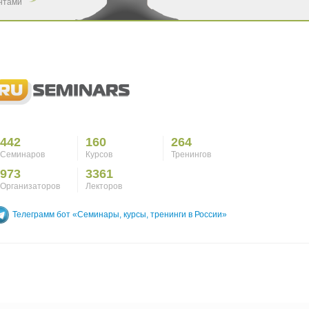
ентами
442
160
264
Семинаров
Курсов
Тренингов
973
3361
Организаторов
Лекторов
Телеграмм бот «Семинары, курсы, тренинги в России»