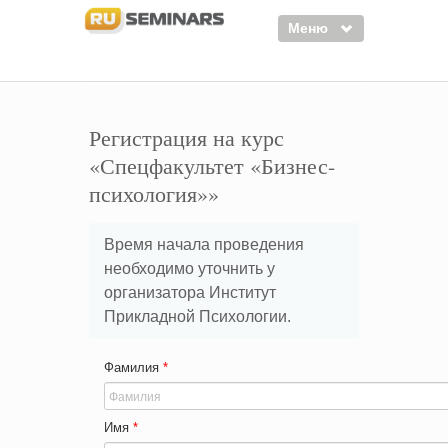
Меню
Семинары
Курсы
Регистрация на курс
«Спецфакультет «Бизнес-
Тренинги
психология»»
Организаторы
Лектора
Время начала проведения
необходимо уточнить у
Войти
организатора Институт
Регистрация
Прикладной Психологии.
Фамилия
*
Имя
*