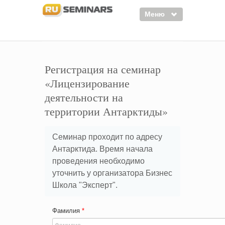
Меню
Семинары
Курсы
Регистрация на семинар
«Лицензирование
Тренинги
деятельности на
Организаторы
территории Антарктиды»
Лектора
Семинар проходит по адресу
Войти
Антарктида. Время начала
Регистрация
проведения необходимо
уточнить у организатора Бизнес
Школа "Эксперт".
Фамилия
*