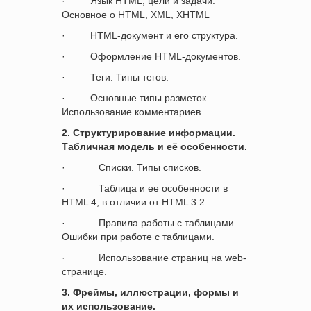
·
Язык
HTML
, цели и задачи.
Основное о
HTML, XML, XHTML
·
HTML
-документ и его структура.
·
Оформление
HTML
-документов.
·
Теги. Типы тегов.
·
Основные типы разметок.
Использование комментариев.
2.
Структурирование информации.
Табличная модель и её особенности.
·
Списки. Типы списков.
·
Таблица и ее особенности в
HTML 4, в отличии от HTML 3.2
·
Правила работы с таблицами.
Ошибки при работе с таблицами.
·
Использование страниц на
web
-
странице
.
3.
Фреймы, иллюстрации, формы и
их использование
.