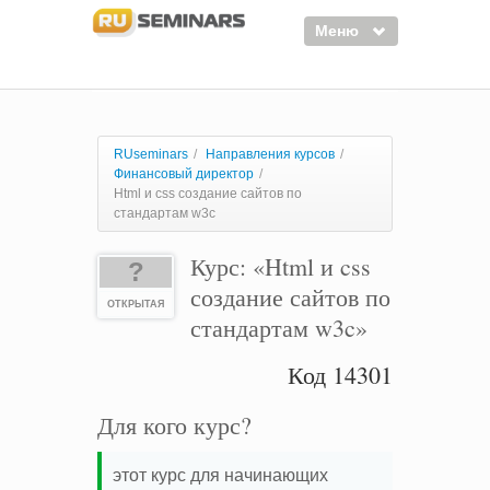
Меню
Семинары
Курсы
RUseminars
/
Направления курсов
/
Финансовый директор
/
Тренинги
Html и css создание сайтов по
стандартам w3c
Организаторы
Курс: «Html и css
Лектора
?
создание сайтов по
Войти
ОТКРЫТАЯ
стандартам w3c»
Регистрация
Код 14301
Для кого курс?
этот курс для начинающих