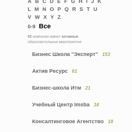
A
B
C
D
E
F
G
H
I
J
K
L
M
N
O
P
Q
R
S
T
U
V
W
X
Y
Z
Все
0-9
92
компании имеют
активные
образовательные мероприятия
Бизнес Школа "Эксперт"
153
Актив Ресурс
61
Бизнес-школа Итм
21
Учебный Центр Imsba
18
Консалтинговое Агентство
18