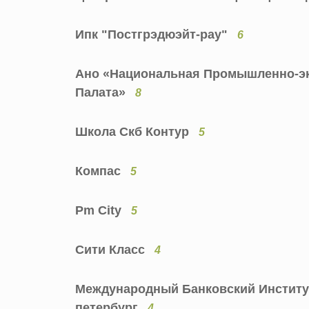
Ипк "Постгрэдюэйт-рау"
6
Ано «Национальная Промышленно-эк
Палата»
8
Школа Скб Контур
5
Компас
5
Pm City
5
Сити Класс
4
Международный Банковский Институт
петербург
4