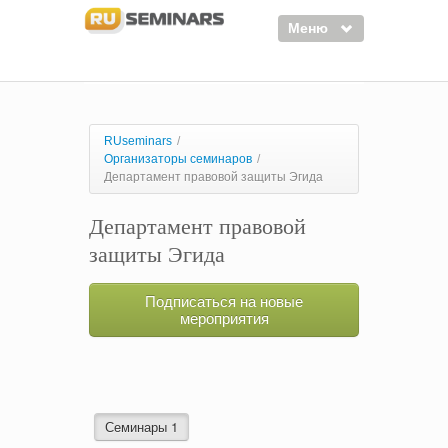
Меню
Семинары
Курсы
RUseminars
/
Организаторы семинаров
/
Тренинги
Департамент правовой защиты Эгида
Организаторы
Департамент правовой
Лектора
защиты Эгида
Войти
Подписаться на новые
Регистрация
мероприятия
Семинары 1