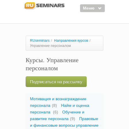
Меню
Семинары
Курсы
RUseminars
/
Направления курсов
/
Управление персоналом
Тренинги
Курсы. Управление
Организаторы
персоналом
Лектора
Войти
Подписаться на рассылку
Регистрация
Мотивация и вознаграждение
персонала
(8)
Найм и оценка
персонала
(6)
Обучение и
развитие персонала
(9)
Правовые
и финансовые вопросы управление