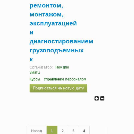
ремонтом,
монтажом,
эксплуатацией
и
диагностированием
грузоподъемных
к
Организатор:
Ноу дпо
умитц
Курсы
Управление персоналом
Подписаться на новую дату
Назад
1
2
3
4