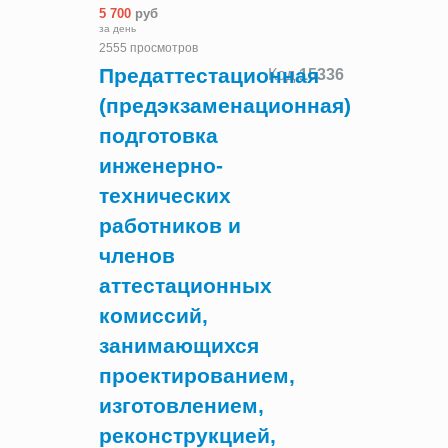
5 700
руб
за день
2555 просмотров
Предаттестационная
Код
15336
(предэкзаменационная)
подготовка
инженерно-
технических
работников и
членов
аттестационных
комиссий,
занимающихся
проектированием,
изготовлением,
реконструкцией,