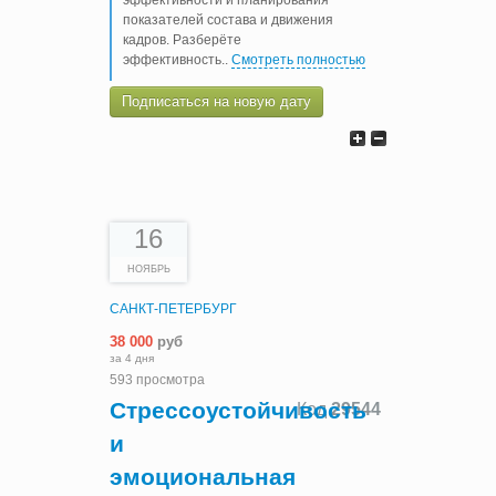
показателей состава и движения
кадров. Разберёте
эффективность
..
Смотреть полностью
Подписаться на новую дату
16
НОЯБРЬ
САНКТ-ПЕТЕРБУРГ
38 000
руб
за 4 дня
593 просмотра
Стрессоустойчивость
Код
29544
и
эмоциональная