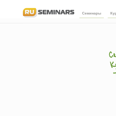
Семинары
Ку