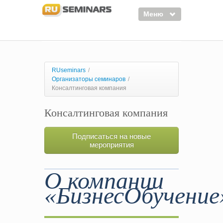
Меню
Семинары
Курсы
RUseminars
/
Организаторы семинаров
/
Тренинги
Консалтинговая компания
Организаторы
Консалтинговая компания
Лектора
Подписаться на новые
Войти
мероприятия
Регистрация
О компании
«БизнесОбучение