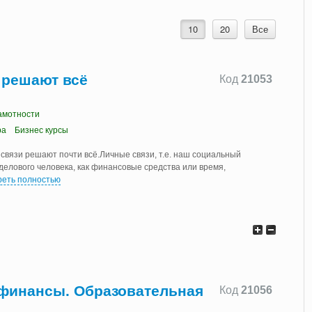
10
20
Все
 решают всё
Код
21053
амотности
ba
Бизнес курсы
 связи решают почти всё.Личные связи, т.е. наш социальный
елового человека, как финансовые средства или время,
еть полностью
финансы. Образовательная
Код
21056