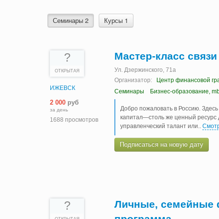
Семинары 2
Курсы 1
Мастер-класс связи
?
Ул. Дзержинского, 71а
ОТКРЫТАЯ
Организатор:
Центр финансовой гр
ИЖЕВСК
Семинары
Бизнес-образование, m
2 000
руб
Добро пожаловать в Россию. Здесь
за день
капитал—столь же ценный ресурс д
1688 просмотров
управленческий талант или
..
Смотр
Подписаться на новую дату
Личные, семейные 
?
программа.
ОТКРЫТАЯ