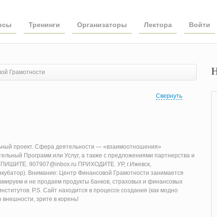
рсы
Тренинги
Организаторы
Лектора
Войти
Н
ой Грамотности
Свернуть
ьный проект. Сфера деятельности — «взаимоотношения»
тельный Программ или Услуг, а также с предложениями партнерства и
0 ПИШИТЕ. 907907@inbox.ru ПРИХОДИТЕ. УР, г.Ижевск,
Инкубатор). Внимание: Центр Финансовой Грамотности занимается
амируем и не продаем продукты банков, страховых и финансовых
ститутов. P.S. Сайт находится в процессе создания (как модно
о внешности, зрите в корень!