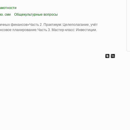
амотности
во. сми
Общекультурные вопросы
ичных финансов»Часть 2. Практикум: Целеполагание, учёт
совое планирование.Часть 3. Мастер-класс: Инвестиции.