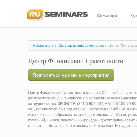
Семинары
Ку
RUseminars
/
Организаторы семинаров
/
Центр Финансов
Центр Финансовой Грамотности
Подписаться на новые мероприятия
Центр Финансовой Грамотности (далее ЦФГ) — образовател
физического лица и финансов. По вопросам заказа Образова
сотрудничества. ЗВОНИТЕ. (3412) 907-907, +7(950) 159-79-9
ул.Дзержинского 71-а оф.207,310 (Республиканский Бизнес-
исключительно образовательной деятельностью. Мы не рекл
компаний, ПИФов, пенсионных фондов и других финансовых ин
говорить — бета-версия) и посему похож на блог. Не судите п