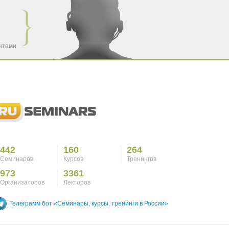
ентами
442
160
264
Семинаров
Курсов
Тренингов
973
3361
Организаторов
Лекторов
Телеграмм бот «Семинары, курсы, тренинги в России»