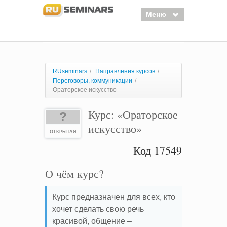
Меню
Семинары
Курсы
RUseminars
/
Направления курсов
/
Переговоры, коммуникации
/
Тренинги
Ораторское искусство
Организаторы
Курс: «Ораторское
?
Лектора
искусство»
ОТКРЫТАЯ
Войти
Код 17549
Регистрация
О чём курс?
Курс предназначен для всех, кто
хочет сделать свою речь
красивой, общение –