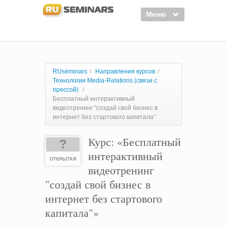
Меню
Семинары
Курсы
RUseminars
/
Направления курсов
/
Технологии Media-Relations (связи с
Тренинги
прессой)
/
Бесплатный интерактивный
Организаторы
видеотренинг "создай свой бизнес в
интернет без стартового капитала"
Лектора
Курс: «Бесплатный
Войти
?
интерактивный
Регистрация
ОТКРЫТАЯ
видеотренинг
"создай свой бизнес в
интернет без стартового
капитала"»