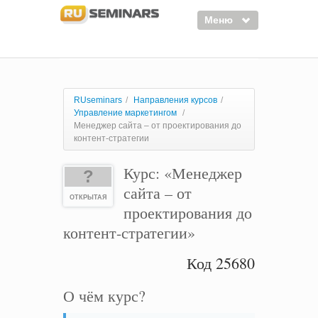
Меню
Семинары
Курсы
RUseminars
/
Направления курсов
/
Управление маркетингом
/
Тренинги
Менеджер сайта – от проектирования до
контент-стратегии
Организаторы
Курс: «Менеджер
Лектора
?
сайта – от
Войти
ОТКРЫТАЯ
проектирования до
Регистрация
контент-стратегии»
Код 25680
О чём курс?