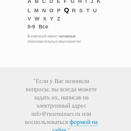
A
B
C
D
E
F
G
H
I
J
K
Q
L
M
N
O
P
R
S
T
U
V
W
X
Y
Z
0-9
Все
0
компаний имеют
активные
образовательные мероприятия
"Если у Вас возникли
вопросы, вы всегда можете
задать их, написав на
электронный адрес
info@ruseminars.ru или
воспользоваться
формой на
сайте
."