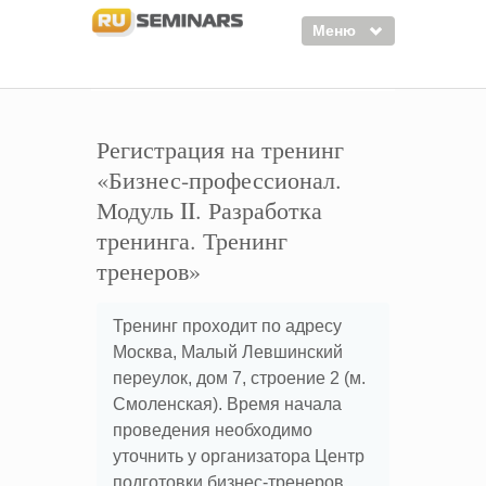
Меню
Семинары
Курсы
Регистрация на тренинг
«Бизнес-профессионал.
Тренинги
Модуль II. Разработка
Организаторы
тренинга. Тренинг
Лектора
тренеров»
Войти
Тренинг проходит по адресу
Регистрация
Москва, Малый Левшинский
переулок, дом 7, строение 2 (м.
Смоленская). Время начала
проведения необходимо
уточнить у организатора Центр
подготовки бизнес-тренеров