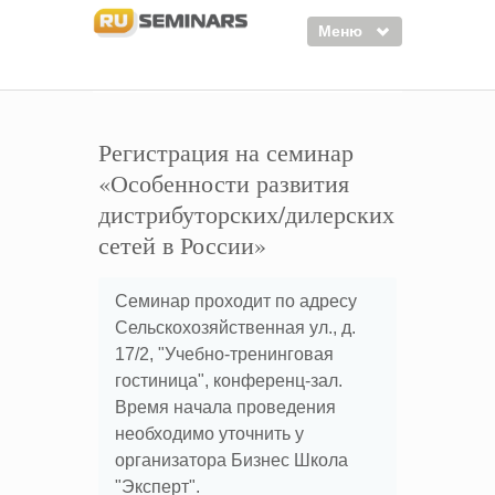
Меню
Семинары
Курсы
Регистрация на семинар
«Особенности развития
Тренинги
дистрибуторских/дилерских
Организаторы
сетей в России»
Лектора
Семинар проходит по адресу
Войти
Сельскохозяйственная ул., д.
Регистрация
17/2, "Учебно-тренинговая
гостиница", конференц-зал.
Время начала проведения
необходимо уточнить у
организатора Бизнес Школа
"Эксперт".