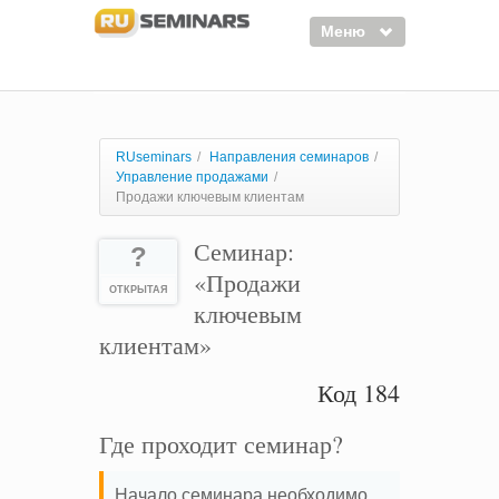
Меню
Семинары
Курсы
RUseminars
/
Направления семинаров
/
Управление продажами
/
Тренинги
Продажи ключевым клиентам
Организаторы
Семинар:
?
Лектора
«Продажи
ОТКРЫТАЯ
ключевым
Войти
клиентам»
Регистрация
Код 184
Где проходит семинар?
Начало семинара необходимо