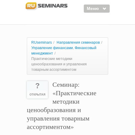
Меню
Семинары
Курсы
RUseminars
/
Направления семинаров
/
Управление финансами. Финансовый
Тренинги
менеджмент
/
Практические методики
Организаторы
ценообразования и управления
товарным ассортиментом
Лектора
Семинар:
Войти
?
«Практические
Регистрация
ОТКРЫТАЯ
методики
ценообразования и
управления товарным
ассортиментом»