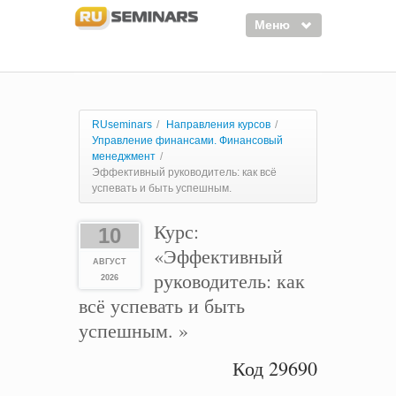
Меню
Семинары
Курсы
RUseminars
/
Направления курсов
/
Управление финансами. Финансовый
Тренинги
менеджмент
/
Эффективный руководитель: как всё
Организаторы
успевать и быть успешным.
Лектора
Курс:
10
Войти
«Эффективный
АВГУСТ
руководитель: как
Регистрация
2026
всё успевать и быть
успешным. »
Код 29690