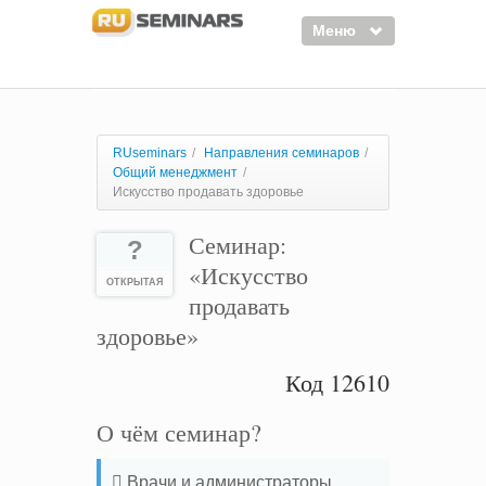
Меню
Семинары
Курсы
RUseminars
/
Направления семинаров
/
Общий менеджмент
/
Тренинги
Искусство продавать здоровье
Организаторы
Семинар:
?
Лектора
«Искусство
ОТКРЫТАЯ
продавать
Войти
здоровье»
Регистрация
Код 12610
О чём семинар?
 Врачи и администраторы