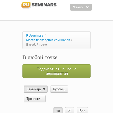
Меню
Семинары
Курсы
RUseminars
/
Места проведения семинаров
/
Тренинги
В любой точке
Организаторы
В любой точке
Лектора
Подписаться на новые
Войти
мероприятия
Регистрация
Семинары 9
Курсы 0
Тренинги 1
10
20
Все