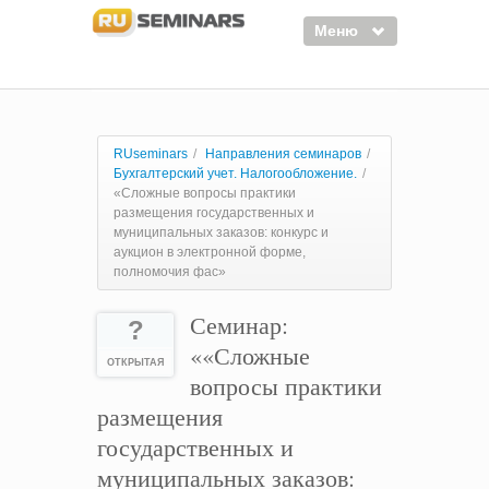
Меню
Семинары
Курсы
RUseminars
/
Направления семинаров
/
Бухгалтерский учет. Налогообложение.
/
Тренинги
«Сложные вопросы практики
размещения государственных и
Организаторы
муниципальных заказов: конкурс и
аукцион в электронной форме,
Лектора
полномочия фас»
Войти
Семинар:
?
Регистрация
««Сложные
ОТКРЫТАЯ
вопросы практики
размещения
государственных и
муниципальных заказов: