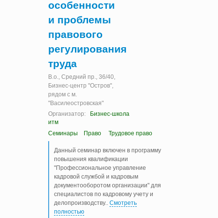
особенности
и проблемы
правового
регулирования
труда
В.о., Cредний пр., 36/40,
Бизнес-центр "Остров",
рядом с м.
"Василеостровская"
Организатор:
Бизнес-школа
итм
Семинары
Право
Трудовое право
Данный семинар включен в программу
повышения квалификации
"Профессиональное управление
кадровой службой и кадровым
документооборотом организации" для
специалистов по кадровому учету и
делопроизводству
..
Смотреть
полностью