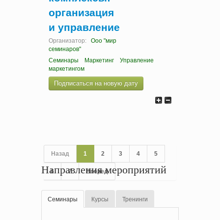
организация
и управление
Организатор:
Ооо "мир
семинаров"
Семинары
Маркетинг
Управление
маркетингом
Подписаться на новую дату
Назад
1
2
3
4
5
Направления мероприятий
6
7
Вперед
Семинары
Курсы
Тренинги