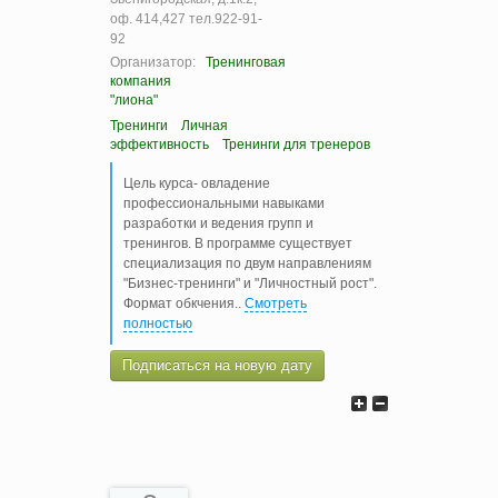
оф. 414,427 тел.922-91-
92
Организатор:
Тренинговая
компания
"лиона"
Тренинги
Личная
эффективность
Тренинги для тренеров
Цель курса- овладение
профессиональными навыками
разработки и ведения групп и
тренингов. В программе существует
специализация по двум направлениям
"Бизнес-тренинги" и "Личностный рост".
Формат обкчения
..
Смотреть
полностью
Подписаться на новую дату