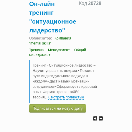
Он-лайн
Код
20728
тренинг
"ситуационное
лидерство"
Организатор:
Компания
"mental skills"
Тренинги
Менеджмент
Общий
менеджмент
Тренинг «Ситуационное лидерство»•
Научит управлять людьми.• Покажет
пути индивидуального подхода к
каждому.• Даст навыки мотивации
сотрудников.• Сформирует лидерский
опыт. Формат тренинга40% -
теория,
..
Смотреть полностью
Подписаться на новую дату