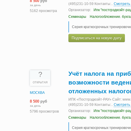
8 500
руб
(495)231-10-59 Контакты:
..
Смотреть
за день
Организатор:
Ипк "постгрэдюэйт-рау
5162 просмотра
Семинары
Налогообложение. бухг
Серия краткосрочных тренировоч
Подписаться на новую дату
Учёт налога на при
?
возможности ведени
ОТКРЫТАЯ
отложенных налогов
МОСКВА
ИПК «Постгрэдюэйт-РАУ» Сайт: www.ia
8 500
руб
(495)231-10-59 Контакты:
..
Смотреть
за день
Организатор:
Ипк "постгрэдюэйт-рау
5796 просмотров
Семинары
Налогообложение. бухг
Серия краткосрочных тренировочн