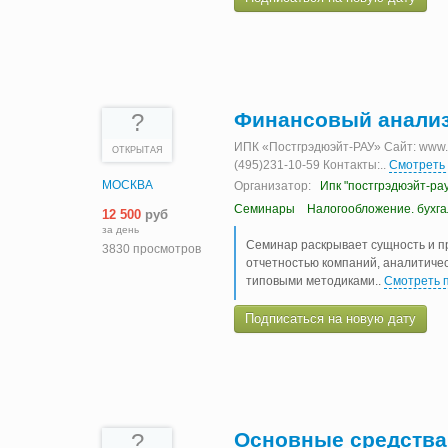
Финансовый анали
?
ИПК «Постгрэдюэйт-РАУ» Сайт: www.ia
ОТКРЫТАЯ
(495)231-10-59 Контакты:
..
Смотреть
МОСКВА
Организатор:
Ипк "постгрэдюэйт-рау
Семинары
Налогообложение. бухг
12 500
руб
за день
Семинар раскрывает сущность и п
3830 просмотров
отчетностью компаний, аналитичес
типовыми методиками
..
Смотреть 
Подписаться на новую дату
Основные средства, 
?