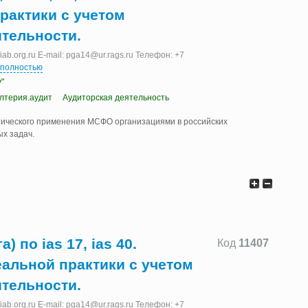
практики с учетом
тельности.
b.org.ru E-mail: pga14@ur.rags.ru Телефон: +7
 полностью
"
алтерия.аудит
Аудиторская деятельность
ического применения МСФО организациями в российских
х задач.
) по ias 17, ias 40.
Код
11407
еальной практики с учетом
тельности.
b.org.ru E-mail: pga14@ur.rags.ru Телефон: +7