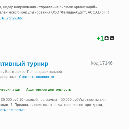
а, Лидер направления «Управление рисками организаций»
вленческого консультирования ООО "Фемида-Аудит", ACCA DipIFR
ть полностью
+1
ативный турнир
Код
17146
я у Вас в офисе. По предварительной
омфортных
..
Смотреть полностью
алтерия.аудит
Аудиторская деятельность
 35 000 руб,10-часовой программы – 50 000 рубМы открыты для
одит:1. Предоставление всего шахматного инвентаря: доски,
еть полностью