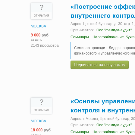
«Построение эффек
?
внутреннего контро
ОТКРЫТАЯ
Адрес: Цветной бульвар, д. 30, стр. 
МОСКВА
Организатор:
Ооо "фемида-аудит"
9 000
руб
Семинары
Налогообложение. бухг
за день
2143 просмотра
Семинар проводит: Лидер направ
финансового и управленческого ко
Подписаться на новую дату
«Основы управлени
?
контроля и внутрен
ОТКРЫТАЯ
Адрес: г. Москва, Цветной бульвар, 3
МОСКВА
Организатор:
Ооо "фемида-аудит"
18 000
руб
Семинары
Налогообложение. бухг
за день