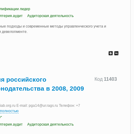
лификации лидер
алтерия.аудит
Аудиторская деятельность
вные подходы и современные методы управленческого учета и
и девелопменте.
я российского
Код
11403
нодательства в 2008, 2009
b.org.ru E-mail: pga14@ur.rags.ru Телефон: +7
 полностью
"
алтерия.аудит
Аудиторская деятельность