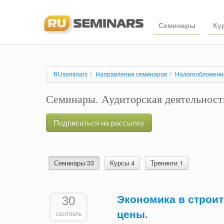
Семинары
Ку
RUseminars
/
Направления семинаров
/
Налогообложение
Семинары. Аудиторская деятельност
Подписаться на рассылку
Семинары 33
Курсы 4
Тренинги 1
Экономика в строи
30
цены.
СЕНТЯБРЬ