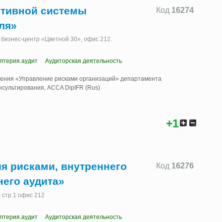
тивной системы
Код
16274
ля»
1, бизнес-центр «Цветной 30», офис 212.
алтерия.аудит
Аудиторская деятельность
ления «Управление рисками организаций» департамента
нсультирования, ACCA DipIFR (Rus)
+1
я рисками, внутреннего
Код
16276
него аудита»
0 стр.1 офис 212
алтерия.аудит
Аудиторская деятельность