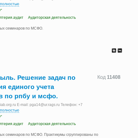
 полностью
"
алтерия.аудит
Аудиторская деятельность
ных семинаров по МСФО.
быль. Решение задач по
Код
11408
я единого учета
 по рпбу и мсфо.
b.org.ru E-mail: pga14@ur.rags.ru Телефон: +7
 полностью
"
алтерия.аудит
Аудиторская деятельность
ых семинаров по МСФО. Практикумы сгруппированы по