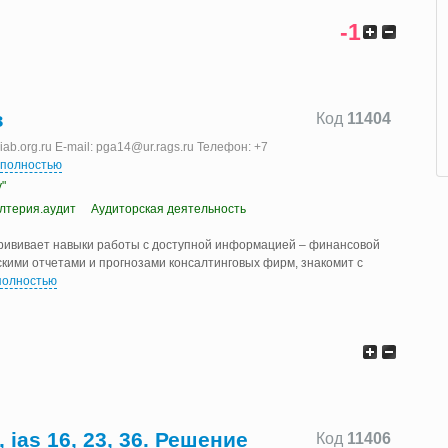
-1
з
Код
11404
b.org.ru E-mail: pga14@ur.rags.ru Телефон: +7
 полностью
"
алтерия.аудит
Аудиторская деятельность
рививает навыки работы с доступной информацией – финансовой
кими отчетами и прогнозами консалтинговых фирм, знакомит с
полностью
ias 16, 23, 36. Решение
Код
11406