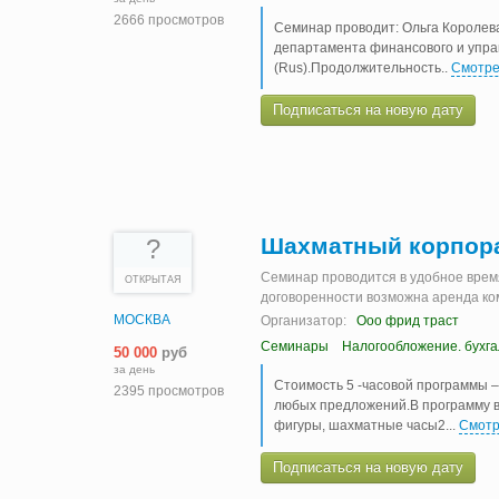
2666 просмотров
Семинар проводит: Ольга Королев
департамента финансового и упра
(Rus).Продолжительность
..
Смотре
Подписаться на новую дату
Шахматный корпор
?
Семинар проводится в удобное врем
ОТКРЫТАЯ
договоренности возможна аренда к
МОСКВА
Организатор:
Ооо фрид траст
Семинары
Налогообложение. бухг
50 000
руб
за день
Стоимость 5 -часовой программы –
2395 просмотров
любых предложений.В программу вх
фигуры, шахматные часы2.
..
Смотр
Подписаться на новую дату