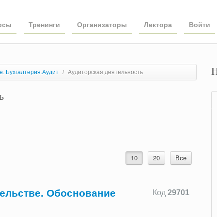
рсы
Тренинги
Организаторы
Лектора
Войти
Н
. Бухгалтерия.Аудит
/
Аудиторская деятельность
ь
10
20
Все
тельстве. Обоснование
Код
29701