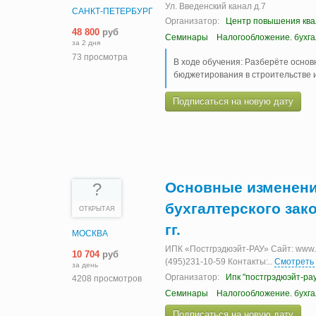
Ул. Введенский канал д.7
САНКТ-ПЕТЕРБУРГ
Организатор:
Центр повышения ква
48 800
руб
Семинары
Налогообложение. бухг
за 2 дня
73 просмотра
В ходе обучения: Разберёте осно
бюджетирования в строительстве 
Подписаться на новую дату
Основные изменени
?
бухгалтерского зако
ОТКРЫТАЯ
гг.
МОСКВА
ИПК «Постгрэдюэйт-РАУ» Сайт: www.ia
10 704
руб
(495)231-10-59 Контакты:
..
Смотреть
за день
Организатор:
Ипк "постгрэдюэйт-рау
4208 просмотров
Семинары
Налогообложение. бухг
Подписаться на новую дату