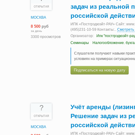
задач из реальной 
ОТКРЫТАЯ
российской действи
МОСКВА
ИПК «Постгрэдюэйт-РАУ» Сайт: www.ia
8 500
руб
(495)231-10-59 Контакты:
..
Смотреть
за день
Организатор:
Ипк "постгрэдюэйт-рау
3300 просмотров
Семинары
Налогообложение. бухг
Слушатели получают навыки практ
условиях на примерах ситуационны
Подписаться на новую дату
Учёт аренды (лизинга
?
Решение задач из р
ОТКРЫТАЯ
российской действи
МОСКВА
ИПК «Постгрэдюэйт-РАУ» Сайт: www.ia