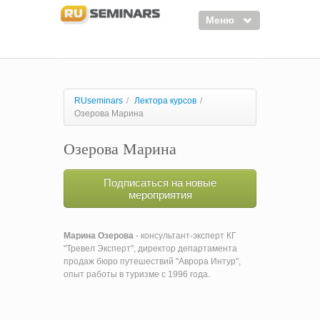
Меню
Семинары
Курсы
RUseminars
/
Лектора курсов
/
Озерова Марина
Тренинги
Озерова Марина
Организаторы
Лектора
Подписаться на новые
мероприятия
Войти
Регистрация
Марина Озерова
- консультант-эксперт КГ
"Тревел Эксперт", директор департамента
продаж бюро путешествий "Аврора Интур",
опыт работы в туризме с 1996 года.