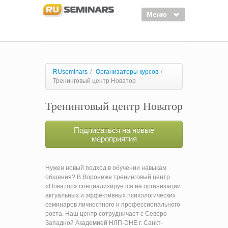
Меню
Семинары
Курсы
RUseminars
/
Организаторы курсов
/
Тренинговый центр Новатор
Тренинги
Тренинговый центр Новатор
Организаторы
Лектора
Подписаться на новые
мероприятия
Войти
Регистрация
Нужен новый подход в обучении навыкам
общения? В Воронеже тренинговый центр
«Новатор» специализируется на организации
актуальных и эффективных психологических
семинаров личностного и профессионального
роста. Наш центр сотрудничает с Северо-
Западной Академией НЛП-DHE г. Санкт-