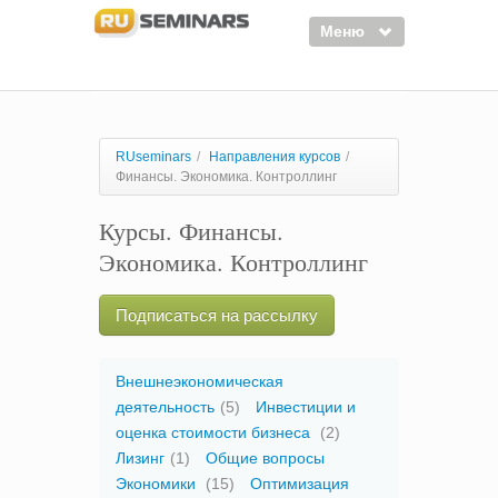
Меню
Семинары
Курсы
RUseminars
/
Направления курсов
/
Финансы. Экономика. Контроллинг
Тренинги
Курсы. Финансы.
Организаторы
Экономика. Контроллинг
Лектора
Войти
Подписаться на рассылку
Регистрация
Внешнеэкономическая
деятельность
(5)
Инвестиции и
оценка стоимости бизнеса
(2)
Лизинг
(1)
Общие вопросы
Экономики
(15)
Оптимизация