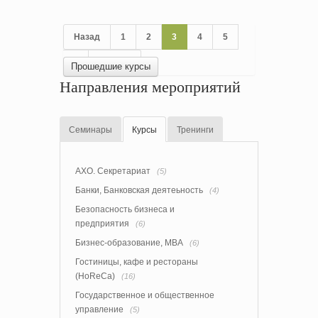
Назад
1
2
3
4
5
6
Вперед
Прошедшие курсы
Направления мероприятий
Семинары
Курсы
Тренинги
АХО. Секретариат
(5)
Банки, Банковская деятеьность
(4)
Безопасность бизнеса и
предприятия
(6)
Бизнес-образование, MBA
(6)
Гостиницы, кафе и рестораны
(HoReCa)
(16)
Государственное и общественное
управление
(5)