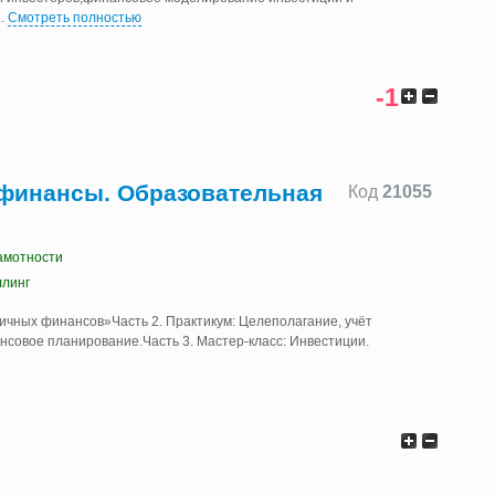
..
Смотреть полностью
-1
финансы. Образовательная
Код
21055
амотности
ллинг
ичных финансов»Часть 2. Практикум: Целеполагание, учёт
совое планирование.Часть 3. Мастер-класс: Инвестиции.