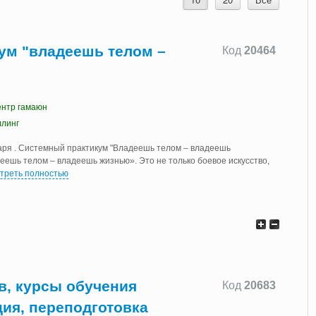
ум "владеешь телом –
Код
20464
ентр гамаюн
ллинг
аря . Системный практикум "Владеешь телом – владеешь
еешь телом – владеешь жизнью». Это не только боевое искусство,
треть полностью
в, курсы обучения
Код
20683
ция, переподготовка