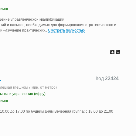
ллинг
шение управленческой квалификации
ний и навыков, необходимых для формирования стратегического и
и.•Изучение практических
..
Смотреть полностью
.
Код
22424
елецкая (пешком 7 мин. от метро)
ынка и управления (ифру)
ллинг
10.00 до 17.00 по будним дням.Вечерняя группа: с 18.00 до 21.00