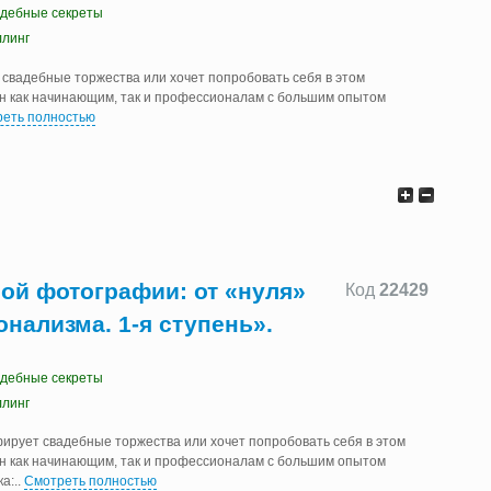
адебные секреты
ллинг
т свадебные торжества или хочет попробовать себя в этом
ен как начинающим, так и профессионалам с большим опытом
еть полностью
ой фотографии: от «нуля»
Код
22429
нализма. 1-я ступень».
адебные секреты
ллинг
фирует свадебные торжества или хочет попробовать себя в этом
ен как начинающим, так и профессионалам с большим опытом
ка:
..
Смотреть полностью