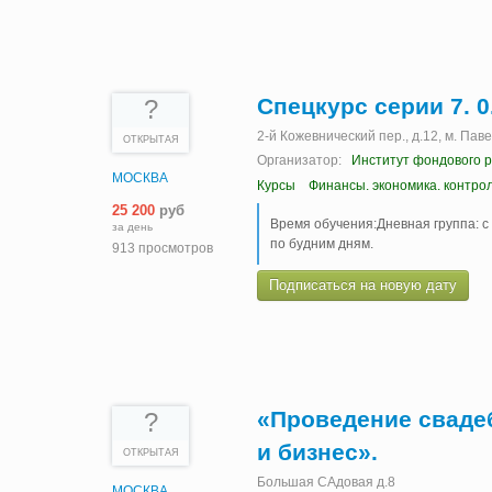
Спецкурс серии 7. 0
?
2-й Кожевнический пер., д.12, м. Пав
ОТКРЫТАЯ
Организатор:
Институт фондового р
МОСКВА
Курсы
Финансы. экономика. контро
25 200
руб
Время обучения:Дневная группа: с 
за день
по будним дням.
913 просмотров
Подписаться на новую дату
«Проведение свадеб
?
и бизнес».
ОТКРЫТАЯ
Большая САдовая д.8
МОСКВА