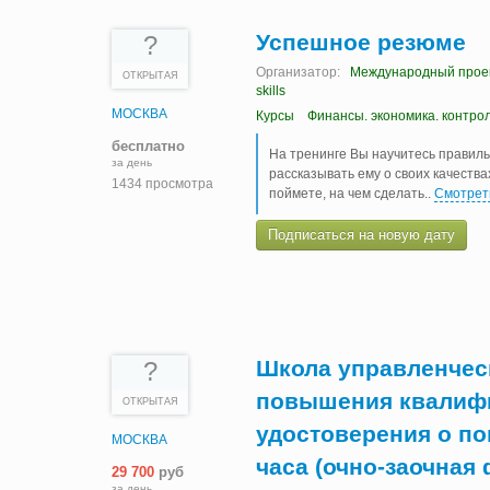
Успешное резюме
?
Организатор:
Международный проек
ОТКРЫТАЯ
skills
МОСКВА
Курсы
Финансы. экономика. контро
бесплатно
На тренинге Вы научитесь правил
за день
рассказывать ему о своих качества
1434 просмотра
поймете, на чем сделать
..
Смотрет
Подписаться на новую дату
Школа управленчес
?
повышения квалифи
ОТКРЫТАЯ
удостоверения о п
МОСКВА
часа (очно-заочная
29 700
руб
за день