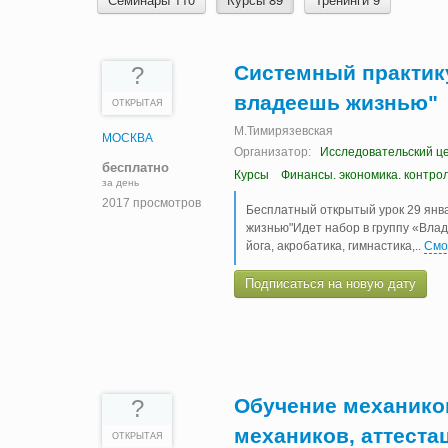
Системный практик
?
владеешь жизнью"
ОТКРЫТАЯ
М.Тимирязевская
МОСКВА
Организатор:
Исследовательский ц
бесплатно
Курсы
Финансы. экономика. контро
за день
2017 просмотров
Бесплатный открытый урок 29 янв
жизнью"Идет набор в группу «Влад
йога, акробатика, гимнастика,
..
Смо
Подписаться на новую дату
Обучение механико
?
механиков, аттеста
ОТКРЫТАЯ