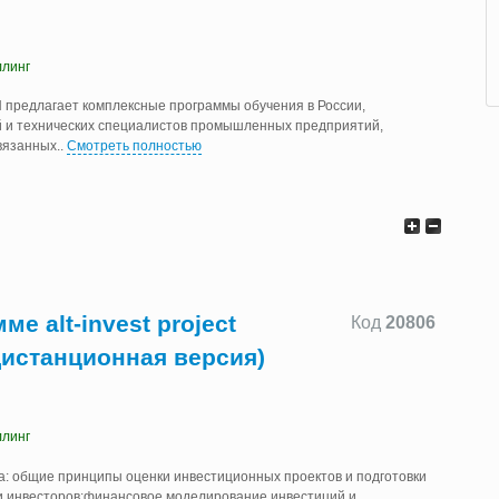
ллинг
предлагает комплексные программы обучения в России,
 и технических специалистов промышленных предприятий,
вязанных
..
Смотреть полностью
е alt-invest project
Код
20806
 (дистанционная версия)
ллинг
а: общие принципы оценки инвестиционных проектов и подготовки
 и инвесторов;финансовое моделирование инвестиций и