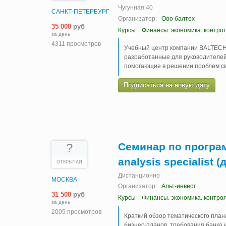
Чугунная,40
САНКТ-ПЕТЕРБУРГ
Организатор:
Ооо балтех
35 000
руб
Курсы
Финансы. экономика. контро
за день
4311 просмотров
Учебный центр компании BALTECH 
разработанные для руководителей
помогающие в решении проблем с
Подписаться на новую дату
Семинар по программ
?
analysis specialist
ОТКРЫТАЯ
Дистанционно
МОСКВА
Организатор:
Альт-инвест
31 500
руб
Курсы
Финансы. экономика. контро
за день
2005 просмотров
Краткий обзор тематического план
бизнес-планов, требования банка