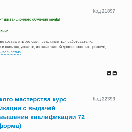
Код
21897
т дистанционного обучения mental
ллинг
ьно составлять резюме, представляться работодателю,
х и навыках, узнаете, из каких частей должно состоять резюме,
ь полностью
кого мастерства курс
Код
22393
кации с выдачей
овышении квалификации 72
 форма)