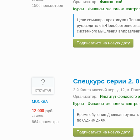
Организатор:
Финконт спб
1506 просмотров
Курсы
Финансы. экономика. контро
Цели семинара-практикума:•Повы
руководителей.•Приобретение зна
системного мышления в управлени
Подписаться на новую дату
Спецкурс серии 2. 0
?
2-й Кожевнический пер., д.12, м. Пав
ОТКРЫТАЯ
Организатор:
Институт фондового р
МОСКВА
Курсы
Финансы. экономика. контро
12 000
руб
Время обучения:Дневная группа: с 
за день
по будним дням.
864 просмотра
Подписаться на новую дату