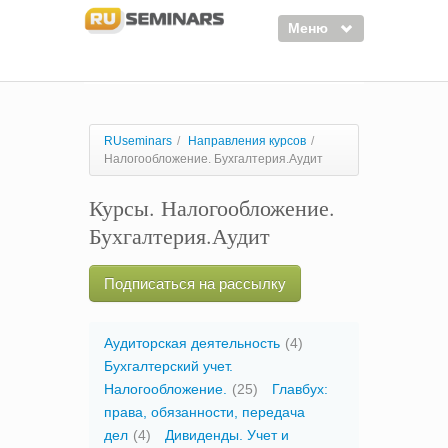
Меню
Семинары
Курсы
RUseminars
/
Направления курсов
/
Налогообложение. Бухгалтерия.Аудит
Тренинги
Курсы. Налогообложение.
Организаторы
Бухгалтерия.Аудит
Лектора
Войти
Подписаться на рассылку
Регистрация
Аудиторская деятельность
(4)
Бухгалтерский учет.
Налогообложение.
(25)
Главбух:
права, обязанности, передача
дел
(4)
Дивиденды. Учет и