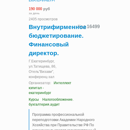
ЕКАТЕРИНБУРГ
190 000
руб
за день
2405 просмотров
Внутрифирменное
Код
16499
бюджетирование.
Финансовый
директор.
Г.Екатеринбург,
ул.Татищева, 86,
Отель"Визави",
конференц-зал
Организатор:
Интеллект
кэпитал -
екатеринбург
Курсы
Налогообложение.
бухгалтерия.аудит
Программа профессиональной
переподготовки Академии Народного
Хозяйства при Правительстве РФ По