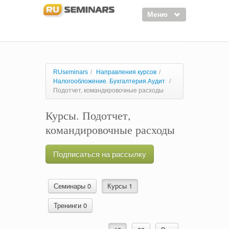
Меню
Семинары
Курсы
RUseminars
/
Направления курсов
/
Налогообложение. Бухгалтерия.Аудит
/
Тренинги
Подотчет, командировочные расходы
Организаторы
Курсы. Подотчет,
Лектора
командировочные расходы
Войти
Подписаться на рассылку
Регистрация
Семинары 0
Курсы 1
Тренинги 0