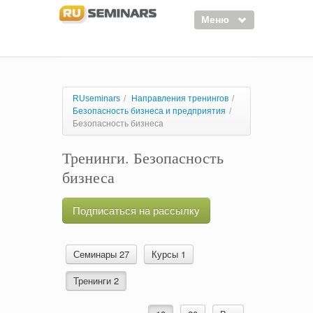
Меню
Семинары
Курсы
RUseminars
/
Направления тренингов
/
Безопасность бизнеса и предприятия
/
Тренинги
Безопасность бизнеса
Организаторы
Тренинги. Безопасность
Лектора
бизнеса
Войти
Подписаться на рассылку
Регистрация
Семинары 27
Курсы 1
Тренинги 2