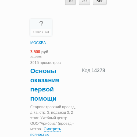
10
20
Все
?
ОТКРЫТАЯ
МОСКВА
3 500
руб
за день
3915 просмотров
Основы
Код
14278
оказания
первой
помощи
Старопетровский проезд,
д.7а, стр. 3, подъезд 3, 2
этаж. Учебный центр
ООО "Арибрис" (проезд -
метро
..
Смотреть
полностью