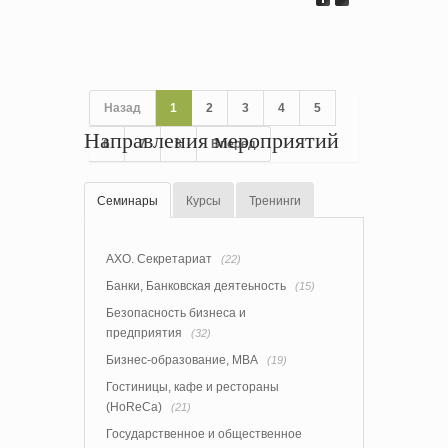
Назад
1
2
3
4
5
Направления мероприятий
6
7
8
Вперед
Семинары
Курсы
Тренинги
АХО. Секретариат
(22)
Банки, Банковская деятеьность
(15)
Безопасность бизнеса и
предприятия
(32)
Бизнес-образование, MBA
(19)
Гостиницы, кафе и рестораны
(HoReCa)
(21)
Государственное и общественное