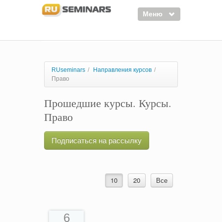
Меню
Семинары
Курсы
RUseminars
/
Направления курсов
/
Право
Тренинги
Прошедшие курсы. Курсы.
Организаторы
Право
Лектора
Войти
Подписаться на рассылку
Регистрация
10
20
Все
6