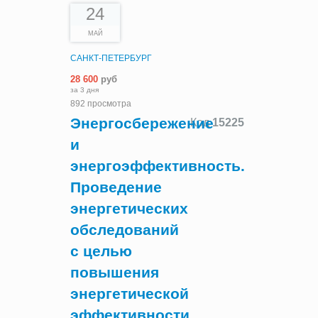
24
МАЙ
САНКТ-ПЕТЕРБУРГ
28 600
руб
за 3 дня
892 просмотра
Энергосбережение
Код
15225
и
энергоэффективность.
Проведение
энергетических
обследований
с целью
повышения
энергетической
эффективности