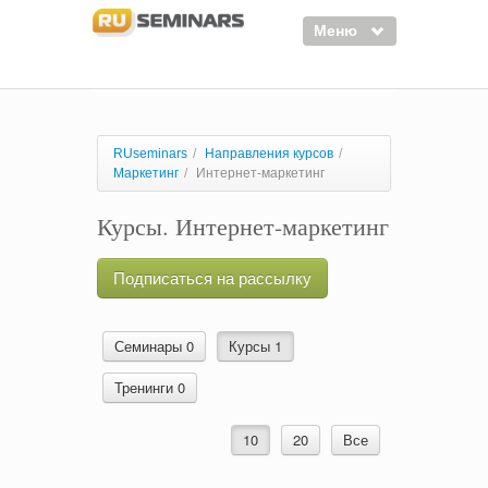
Меню
Семинары
Курсы
RUseminars
/
Направления курсов
/
Маркетинг
/
Интернет-маркетинг
Тренинги
Курсы. Интернет-маркетинг
Организаторы
Лектора
Подписаться на рассылку
Войти
Регистрация
Семинары 0
Курсы 1
Тренинги 0
10
20
Все