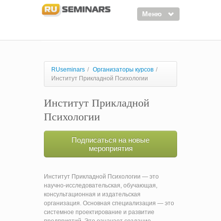
Меню
Семинары
Курсы
RUseminars
/
Организаторы курсов
/
Институт Прикладной Психологии
Тренинги
Институт Прикладной
Организаторы
Психологии
Лектора
Войти
Подписаться на новые
мероприятия
Регистрация
Институт Прикладной Психологии — это
научно-исследовательская, обучающая,
консультационная и издательская
организация. Основная специализация — это
системное проектирование и развитие