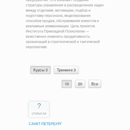
предприятий. Это означает создание
структуры управления и распределения задач
между отделами, мотивацию, подбор и
подготовку персонала, моделирование
способов продаж, обслуживания клиентов и
рекламные коммуникации. Цель проектов
Института Прикладной Психологии —
качественно изменить продуктивность
организаций в стратегической и тактической
перспективе.
Курсы 3
Тренинги 3
10
20
Все
?
ОТКРЫТАЯ
САНКТ-ПЕТЕРБУРГ