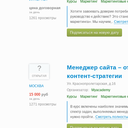
Курсы
Маркетинг
Маркетинговые 
цена договорная
Хотите завоевать доверие потребит
за день
руководство к действию? Это стан
1261 просмотры
маркетинга». Мы научим,
..
Смотрет
Подписаться на новую дату
Менеджер сайта – о
?
контент-стратегии
ОТКРЫТАЯ
Ул. Краснопролетарская, д.16
МОСКВА
Организатор:
Myacademy
15 000
руб
Курсы
Маркетинг
Маркетинговые 
за день
1271 просмотры
В курс включены наиболее значимы
спектр задач, выполняемых менедж
нужно пройти
..
Смотреть полност
Подписаться на новую дату