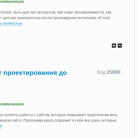
коммуникации
елей, быть для них экспертом, чей совет воспринимается, как
ет для вас реальностью после прохождения интенсива «E-mail
ь полностью
т проектирования до
Код
25680
коммуникации
е аспекты работы с сайтом, которые покрывают практически весь
ером сайта. Программа курса содержит в себе все шаги, которые
ью