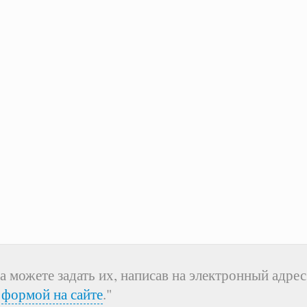
а можете задать их, написав на электронный адрес
я
формой на сайте
."