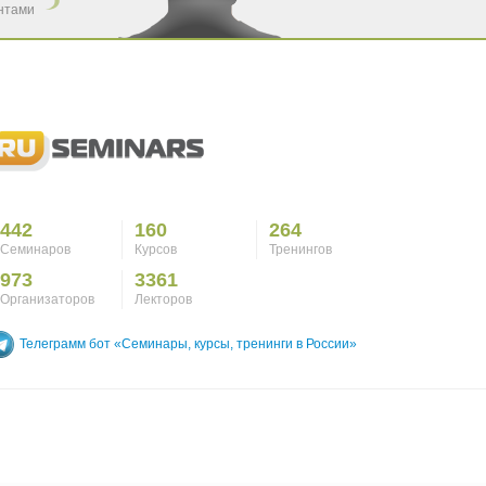
ентами
442
160
264
Семинаров
Курсов
Тренингов
973
3361
Организаторов
Лекторов
Телеграмм бот «Семинары, курсы, тренинги в России»