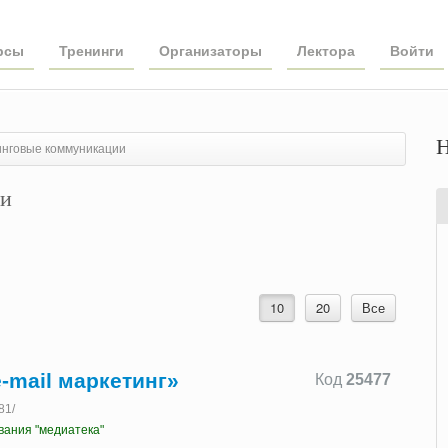
рсы
Тренинги
Организаторы
Лектора
Войти
Н
инговые коммуникации
ии
10
20
Все
-mail маркетинг»
Код
25477
81/
вания "медиатека"