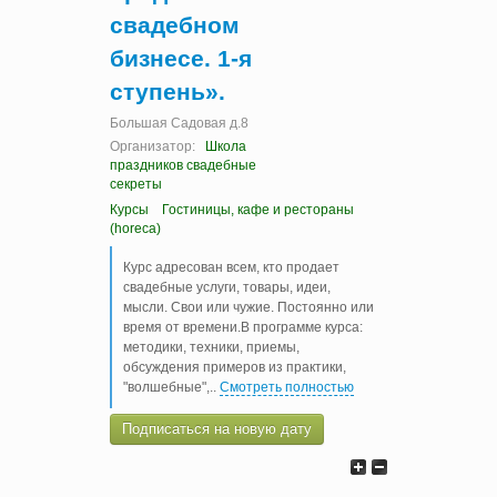
свадебном
бизнесе. 1-я
ступень».
Большая Садовая д.8
Организатор:
Школа
праздников свадебные
секреты
Курсы
Гостиницы, кафе и рестораны
(horeca)
Курс адресован всем, кто продает
свадебные услуги, товары, идеи,
мысли. Свои или чужие. Постоянно или
время от времени.В программе курса:
методики, техники, приемы,
обсуждения примеров из практики,
"волшебные",
..
Смотреть полностью
Подписаться на новую дату