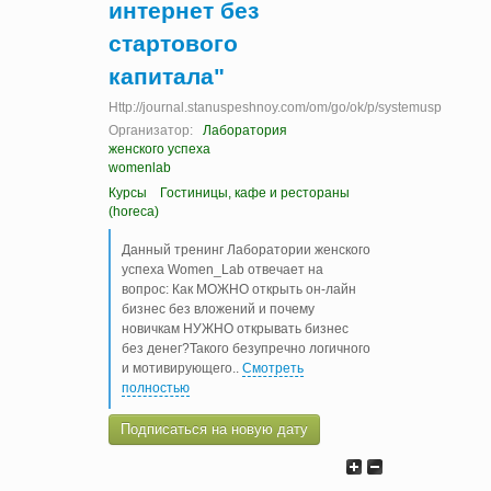
интернет без
стартового
капитала"
Http://journal.stanuspeshnoy.com/om/go/ok/p/systemusp
Организатор:
Лаборатория
женского успеха
womenlab
Курсы
Гостиницы, кафе и рестораны
(horeca)
Данный тренинг Лаборатории женского
успеха Women_Lab отвечает на
вопрос: Как МОЖНО открыть он-лайн
бизнес без вложений и почему
новичкам НУЖНО открывать бизнес
без денег?Такого безупречно логичного
и мотивирующего
..
Смотреть
полностью
Подписаться на новую дату