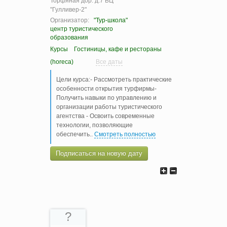
Торфяная дор. д.7 БЦ
"Гулливер-2"
Организатор:
"Тур-школа"
центр туристического
образования
Курсы
Гостиницы, кафе и рестораны
(horeca)
Все даты
Цели курса:- Рассмотреть практические
особенности открытия турфирмы-
Получить навыки по управлению и
организации работы туристического
агентства - Освоить современные
технологии, позволяющие
обеспечить
..
Смотреть полностью
Подписаться на новую дату
?