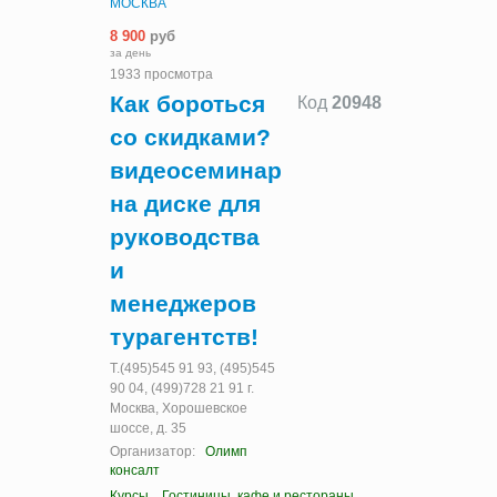
МОСКВА
8 900
руб
за день
1933 просмотра
Как бороться
Код
20948
со скидками?
видеосеминар
на диске для
руководства
и
менеджеров
турагентств!
Т.(495)545 91 93, (495)545
90 04, (499)728 21 91 г.
Москва, Хорошевское
шоссе, д. 35
Организатор:
Олимп
консалт
Курсы
Гостиницы, кафе и рестораны