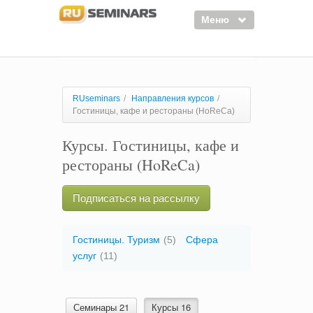
Меню
Семинары
Курсы
RUseminars
/
Направления курсов
/
Гостиницы, кафе и рестораны (HoReCa)
Тренинги
Курсы. Гостиницы, кафе и
Организаторы
рестораны (HoReCa)
Лектора
Войти
Подписаться на рассылку
Регистрация
Гостиницы. Туризм
(5)
Сфера
услуг
(11)
Семинары 21
Курсы 16