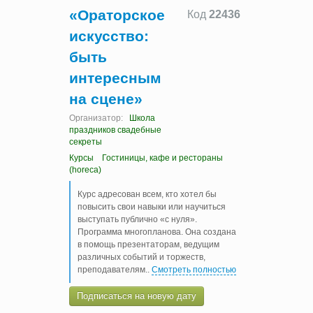
«Ораторское
Код
22436
искусство:
быть
интересным
на сцене»
Организатор:
Школа
праздников свадебные
секреты
Курсы
Гостиницы, кафе и рестораны
(horeca)
Курс адресован всем, кто хотел бы
повысить свои навыки или научиться
выступать публично «с нуля».
Программа многопланова. Она создана
в помощь презентаторам, ведущим
различных событий и торжеств,
преподавателям
..
Смотреть полностью
Подписаться на новую дату