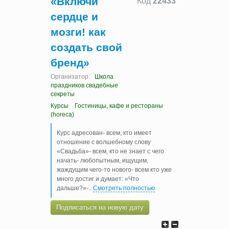
«Включи
Код
22433
сердце и
мозги! как
создать свой
бренд»
Организатор:
Школа
праздников свадебные
секреты
Курсы
Гостиницы, кафе и рестораны
(horeca)
Курс адресован- всем, кто имеет
отношение с волшебному слову
«Свадьба»- всем, кто не знает с чего
начать- любопытным, ищущим,
жаждущим чего-то нового- всем кто уже
много достиг и думает: «Что
дальше?»-
..
Смотреть полностью
Подписаться на новую дату