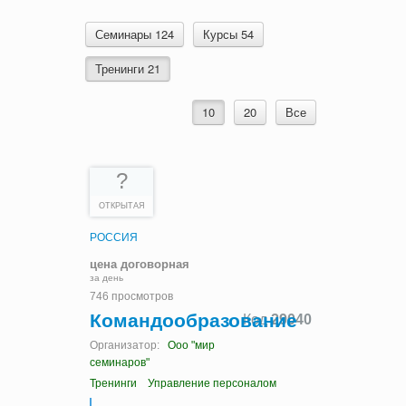
Семинары 124
Курсы 54
Тренинги 21
10
20
Все
?
ОТКРЫТАЯ
РОССИЯ
цена договорная
за день
746 просмотров
Командообразование
Код
29040
Организатор:
Ооо "мир
семинаров"
Тренинги
Управление персоналом