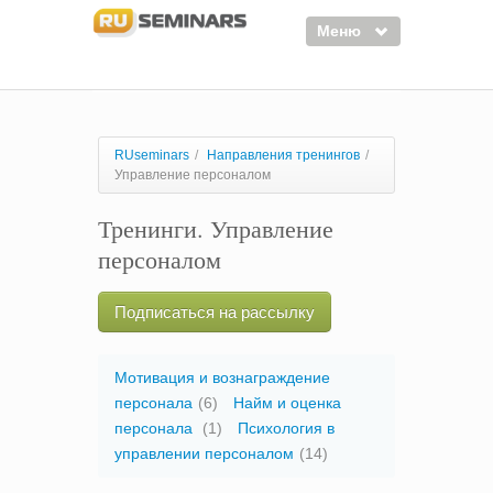
Меню
Семинары
Курсы
RUseminars
/
Направления тренингов
/
Управление персоналом
Тренинги
Тренинги. Управление
Организаторы
персоналом
Лектора
Войти
Подписаться на рассылку
Регистрация
Мотивация и вознаграждение
персонала
(6)
Найм и оценка
персонала
(1)
Психология в
управлении персоналом
(14)