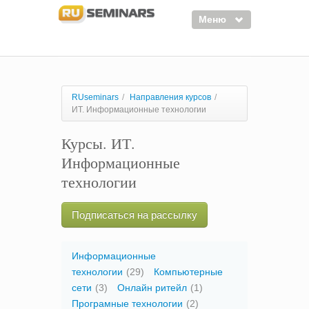
Меню
Семинары
Курсы
RUseminars
/
Направления курсов
/
ИТ. Информационные технологии
Тренинги
Курсы. ИТ.
Организаторы
Информационные
Лектора
технологии
Войти
Подписаться на рассылку
Регистрация
Информационные
технологии
(29)
Компьютерные
сети
(3)
Онлайн ритейл
(1)
Програмные технологии
(2)