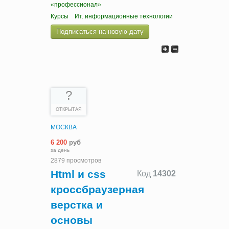
«профессионал»
Курсы
Ит. информационные технологии
Подписаться на новую дату
?
ОТКРЫТАЯ
МОСКВА
6 200
руб
за день
2879 просмотров
Html и css
Код
14302
кроссбраузерная
верстка и
основы