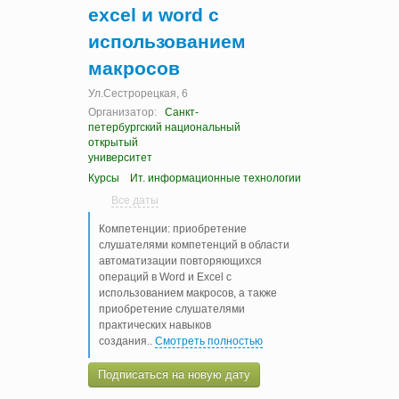
excel и word с
использованием
макросов
Ул.Сестрорецкая, 6
Организатор:
Санкт-
петербургский национальный
открытый
университет
Курсы
Ит. информационные технологии
Все даты
Компетенции: приобретение
слушателями компетенций в области
автоматизации повторяющихся
операций в Word и Excel с
использованием макросов, а также
приобретение слушателями
практических навыков
создания
..
Смотреть полностью
Подписаться на новую дату