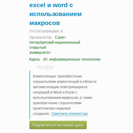
excel и word с
использованием
макросов
Ул.Сестрорецкая, 6
Организатор:
Санкт-
петербургский национальный
открытый
университет
Курсы
Ит. информационные технологии
Все даты
Компетенции: приобретение
слушателями компетенций в области
автоматизации повторяющихся
операций в Word и Excel с
использованием макросов, а также
приобретение слушателями
практических навыков
создания
..
Смотреть полностью
Подписаться на новую дату