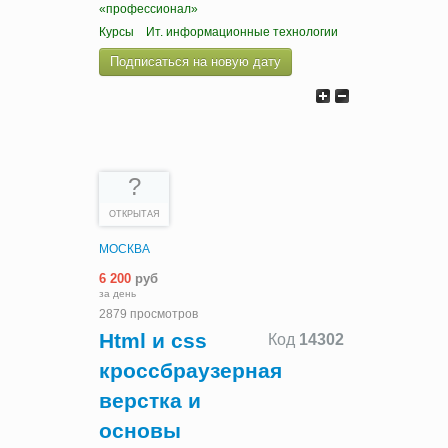
«профессионал»
Курсы
Ит. информационные технологии
Подписаться на новую дату
?
ОТКРЫТАЯ
МОСКВА
6 200
руб
за день
2879 просмотров
Html и css
Код
14302
кроссбраузерная
верстка и
основы