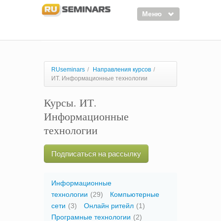
Меню
Семинары
Курсы
RUseminars
/
Направления курсов
/
ИТ. Информационные технологии
Тренинги
Курсы. ИТ.
Организаторы
Информационные
Лектора
технологии
Войти
Подписаться на рассылку
Регистрация
Информационные
технологии
(29)
Компьютерные
сети
(3)
Онлайн ритейл
(1)
Програмные технологии
(2)