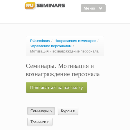
Меню
Семинары
Курсы
RUseminars
/
Направления семинаров
/
Управление персоналом
/
Тренинги
Мотивация и вознаграждение персонала
Организаторы
Семинары. Мотивация и
Лектора
вознаграждение персонала
Войти
Подписаться на рассылку
Регистрация
Семинары 5
Курсы 8
Тренинги 6