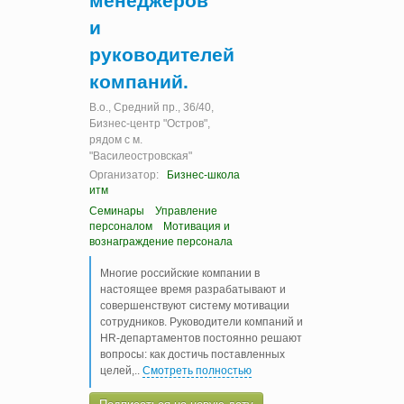
менеджеров
и
руководителей
компаний.
В.о., Cредний пр., 36/40,
Бизнес-центр "Остров",
рядом с м.
"Василеостровская"
Организатор:
Бизнес-школа
итм
Семинары
Управление
персоналом
Мотивация и
вознаграждение персонала
Многие российские компании в
настоящее время разрабатывают и
совершенствуют систему мотивации
сотрудников. Руководители компаний и
HR-департаментов постоянно решают
вопросы: как достичь поставленных
целей,
..
Смотреть полностью