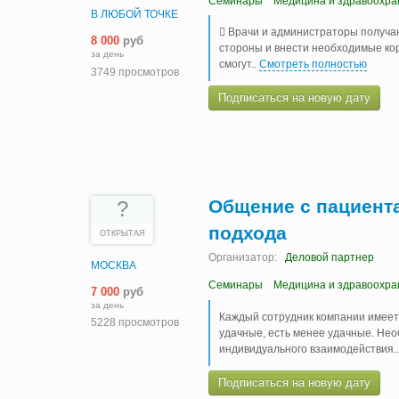
Семинары
Медицина и здравоохра
В ЛЮБОЙ ТОЧКЕ
 Врачи и администраторы получаю
8 000
руб
стороны и внести необходимые кор
за день
смогут
..
Смотреть полностью
3749 просмотров
Подписаться на новую дату
Общение с пациент
?
подхода
ОТКРЫТАЯ
Организатор:
Деловой партнер
МОСКВА
Семинары
Медицина и здравоохра
7 000
руб
за день
Каждый сотрудник компании имеет
5228 просмотров
удачные, есть менее удачные. Не
индивидуального взаимодействия.
Подписаться на новую дату