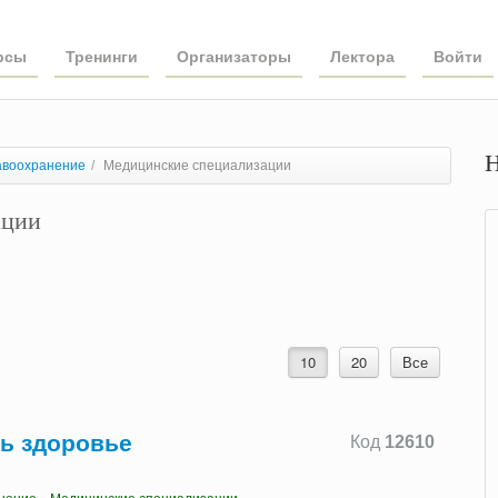
рсы
Тренинги
Организаторы
Лектора
Войти
Н
авоохранение
/
Медицинские специализации
ации
10
20
Все
ть здоровье
Код
12610