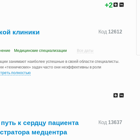
+2
кой клиники
Код
12612
нение
Медицинские специализации
Все даты
ации занимают наиболее успешные в своей области специалисты.
ии «технических» задач часто они неэффективны в роли
треть полностью
 путь к сердцу пациента
Код
13637
истратора медцентра