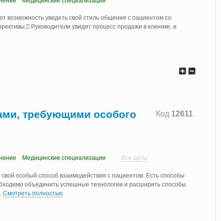
нение
Медицинские специализации
т возможность увидеть свой стиль общения с пациентом со
рективы. Руководители увидят процесс продажи в клинике, и
ами, требующими особого
Код
12611
нение
Медицинские специализации
Все даты
 свой особый способ взаимодействия с пациентом. Есть способы
обходимо объединить успешные технологии и расширить способы
..
Смотреть полностью