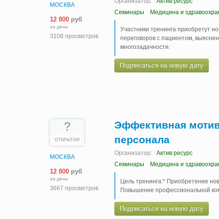
Организатор:
Актив ресурс
МОСКВА
Семинары
Медицина и здравоохра
12 800
руб
за день
Участники тренинга приобретут но
3108 просмотров
переговоров с пациентом, выяснен
многозадачности.
Подписаться на новую дату
Эффективная мотив
?
персонала
ОТКРЫТАЯ
Организатор:
Актив ресурс
МОСКВА
Семинары
Медицина и здравоохра
12 800
руб
за день
Цель тренинга:* Приобретение нов
3667 просмотров
Повышение профессиональной ком
Подписаться на новую дату