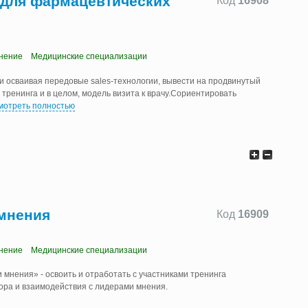
для фармацевтических
Код
16908
нение
Медицинские специализации
и осваивая передовые sales-технологии, вывести на продвинутый
 тренинга и в целом, модель визита к врачу.Сориентировать
мотреть полностью
 мнения
Код
16909
нение
Медицинские специализации
 мнения» - освоить и отработать с участниками тренинга
ора и взаимодействия с лидерами мнения.