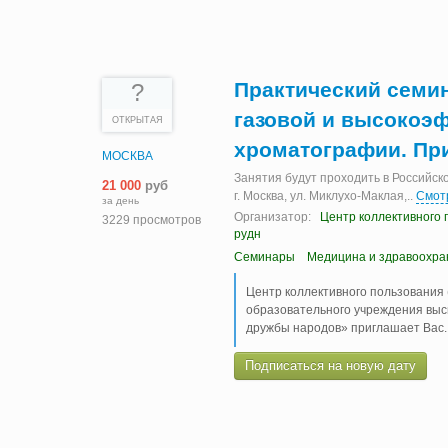
Практический семи
?
газовой и высокоэ
ОТКРЫТАЯ
хроматографии. Пр
МОСКВА
Занятия будут проходить в Российск
21 000
руб
г. Москва, ул. Миклухо-Маклая,
..
Смот
за день
Организатор:
Центр коллективного 
3229 просмотров
рудн
Семинары
Медицина и здравоохра
Центр коллективного пользования
образовательного учреждения выс
дружбы народов» приглашает Вас
Подписаться на новую дату