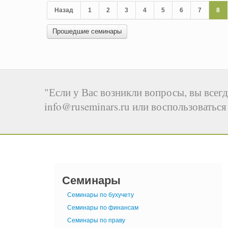
Назад
1
2
3
4
5
6
7
8
Прошедшие семинары
"Если у Вас возникли вопросы, вы всегд
info@ruseminars.ru или воспользоватьс
Семинары
Семинары по бухучету
Семинары по финансам
Семинары по праву