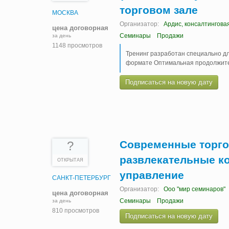
торговом зале
МОСКВА
Организатор:
Ардис, консалтингова
цена договорная
Семинары
Продажи
за день
1148 просмотров
Тренинг разработан специально д
формате Оптимальная продолжител
Подписаться на новую дату
Современные торго
?
развлекательные к
ОТКРЫТАЯ
управление
САНКТ-ПЕТЕРБУРГ
Организатор:
Ооо "мир семинаров"
цена договорная
Семинары
Продажи
за день
810 просмотров
Подписаться на новую дату