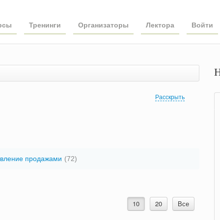
рсы
Тренинги
Организаторы
Лектора
Войти
Н
Расскрыть
вление продажами
(72)
10
20
Все