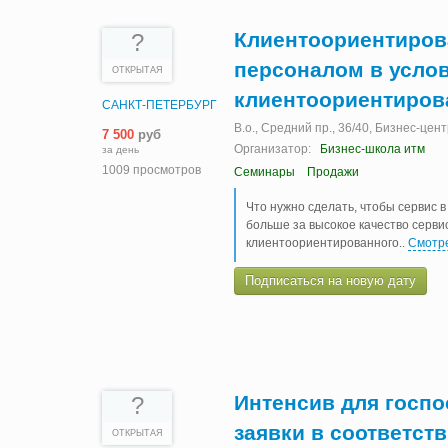
Клиентоориентиров
?
персоналом в усло
ОТКРЫТАЯ
клиентоориентиров
САНКТ-ПЕТЕРБУРГ
В.о., Cредний пр., 36/40, Бизнес-цен
7 500
руб
Организатор:
Бизнес-школа итм
за день
1009 просмотров
Семинары
Продажи
Что нужно сделать, чтобы сервис 
больше за высокое качество серви
клиентоориентированного
..
Смотр
Подписаться на новую дату
Интенсив для госпо
?
заявки в соответст
ОТКРЫТАЯ