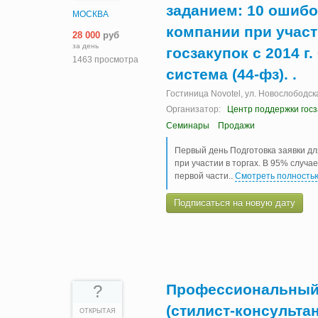
заданием: 10 ошиб
МОСКВА
компании при участ
28 000
руб
за день
госзакупок с 2014 г
1463 просмотра
система (44-фз). .
Гостиница Novotel, ул. Новослободска
Организатор:
Центр поддержки госз
Семинары
Продажи
Первый день Подготовка заявки дл
при участии в торгах. В 95% случа
первой части
..
Смотреть полность
Подписаться на новую дату
Профессиональный 
?
(стилист-консульта
ОТКРЫТАЯ