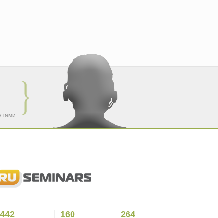
ентами
442
160
264