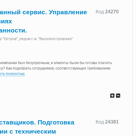
анный сервис. Управление
Код
24270
виях
анности.
тр "Остров", рядом с м. "Василеостровская"
в компании был безупречным, и клиенты были бы готовы платить
са? Как подобрать сотрудников, соответствующих требованиям
еть полностью
ставщиков. Подготовка
Код
24381
вии с техническим