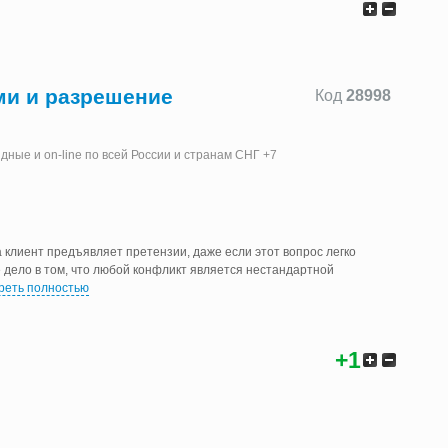
ми и разрешение
Код
28998
ные и on-line по всей России и странам СНГ +7
а клиент предъявляет претензии, даже если этот вопрос легко
 дело в том, что любой конфликт является нестандартной
реть полностью
+1