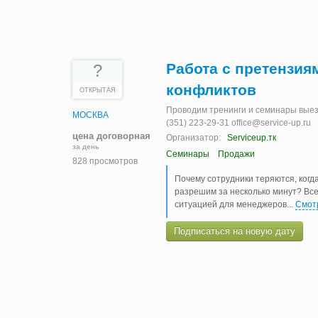
Работа с претензия
?
конфликтов
ОТКРЫТАЯ
Проводим тренинги и семинары выезд
МОСКВА
(351) 223-29-31 office@service-up.ru
цена договорная
Организатор:
Serviceup.тк
за день
Семинары
Продажи
828 просмотров
Почему сотрудники теряются, когд
разрешим за несколько минут? Все
ситуацией для менеджеров.
..
Смот
Подписаться на новую дату