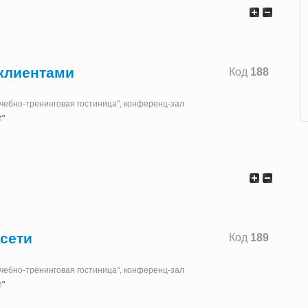
 клиентами
Код
188
"Учебно-тренинговая гостиница", конференц-зал
т"
 сети
Код
189
"Учебно-тренинговая гостиница", конференц-зал
т"