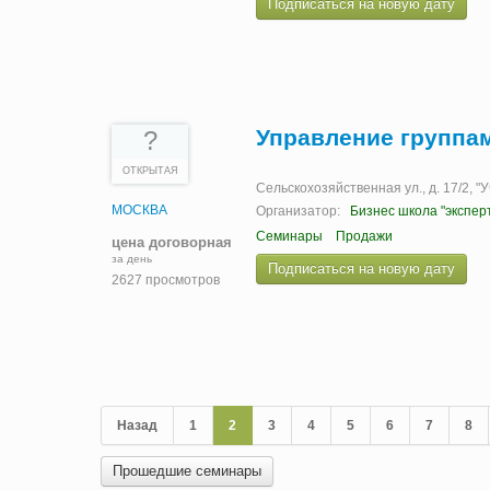
Подписаться на новую дату
Управление группа
?
ОТКРЫТАЯ
Сельскохозяйственная ул., д. 17/2, 
МОСКВА
Организатор:
Бизнес школа "экспер
Семинары
Продажи
цена договорная
за день
Подписаться на новую дату
2627 просмотров
Назад
1
2
3
4
5
6
7
8
Прошедшие семинары