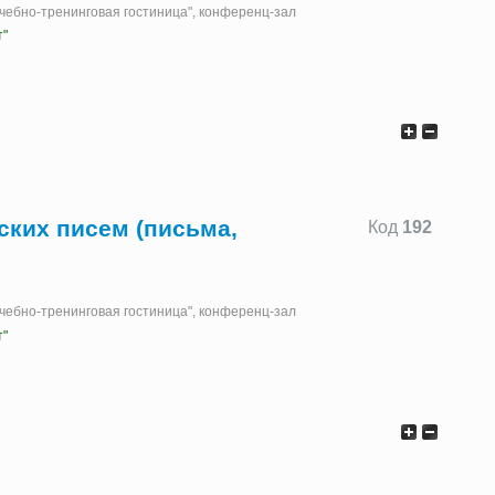
"Учебно-тренинговая гостиница", конференц-зал
т"
ских писем (письма,
Код
192
"Учебно-тренинговая гостиница", конференц-зал
т"