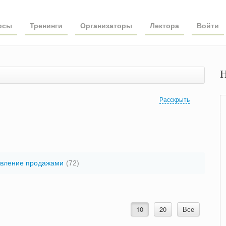
рсы
Тренинги
Организаторы
Лектора
Войти
Н
Расскрыть
вление продажами
(72)
10
20
Все