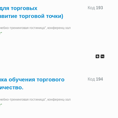
для торговых
Код
193
звитие торговой точки)
"Учебно-тренинговая гостиница", конференц-зал
т"
ика обучения торгового
Код
194
ичество.
"Учебно-тренинговая гостиница", конференц-зал
т"