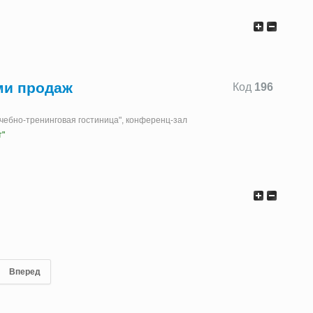
ми продаж
Код
196
"Учебно-тренинговая гостиница", конференц-зал
т"
Вперед