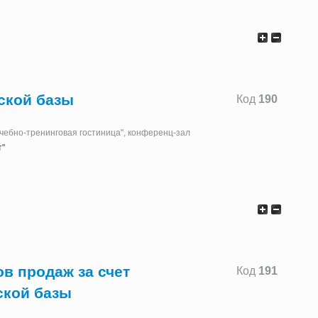
ской базы
Код
190
"Учебно-тренинговая гостиница", конференц-зал
т"
в продаж за счет
Код
191
ской базы