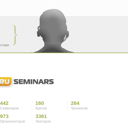
ентами
442
160
264
Семинаров
Курсов
Тренингов
973
3361
Организаторов
Лекторов