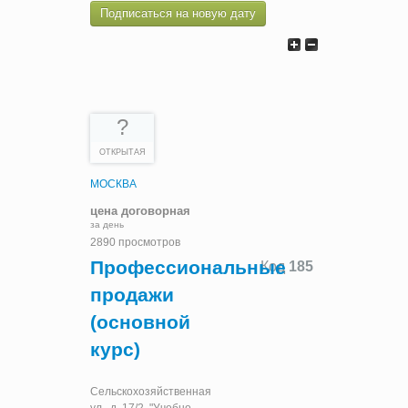
Подписаться на новую дату
?
ОТКРЫТАЯ
МОСКВА
цена договорная
за день
2890 просмотров
Профессиональные
Код
185
продажи
(основной
курс)
Сельскохозяйственная
ул., д. 17/2, "Учебно-