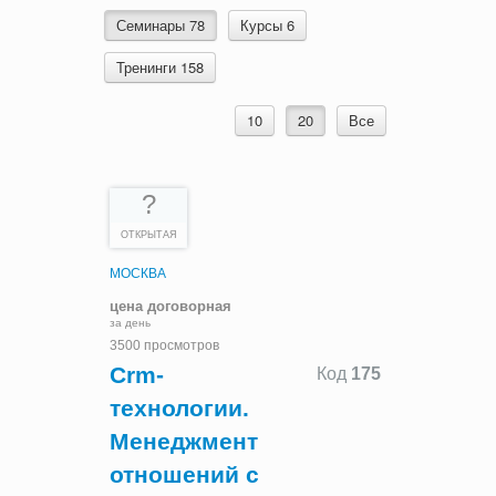
Семинары 78
Курсы 6
Тренинги 158
10
20
Все
?
ОТКРЫТАЯ
МОСКВА
цена договорная
за день
3500 просмотров
Crm-
Код
175
технологии.
Менеджмент
отношений с