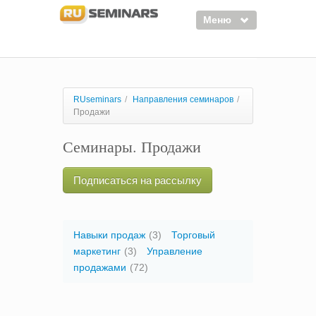
Меню
Семинары
Курсы
RUseminars
/
Направления семинаров
/
Продажи
Тренинги
Семинары. Продажи
Организаторы
Лектора
Подписаться на рассылку
Войти
Регистрация
Навыки продаж
(3)
Торговый
маркетинг
(3)
Управление
продажами
(72)