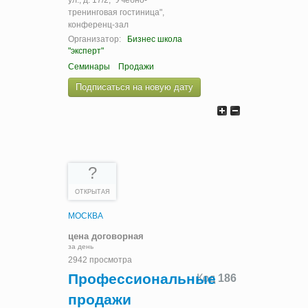
тренинговая гостиница",
конференц-зал
Организатор:
Бизнес школа
"эксперт"
Семинары
Продажи
Подписаться на новую дату
?
ОТКРЫТАЯ
МОСКВА
цена договорная
за день
2942 просмотра
Профессиональные
Код
186
продажи