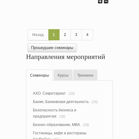
Назад
1
2
3
4
Вперед
Прошедшие семинары
Направления мероприятий
Семинары
Курсы
Тренинги
АХО. Секретариат
(22)
Банки, Банковская деятеьность
(15)
Безопасность бизнеса и
предприятия
(32)
Бизнес-образование, MBA
(19)
Гостиницы, кафе и рестораны