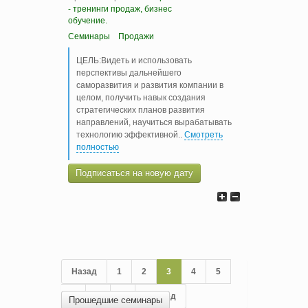
- тренинги продаж, бизнес
обучение.
Семинары
Продажи
ЦЕЛЬ:Видеть и использовать
перспективы дальнейшего
саморазвития и развития компании в
целом, получить навык создания
стратегических планов развития
направлений, научиться вырабатывать
технологию эффективной
..
Смотреть
полностью
Подписаться на новую дату
Назад
1
2
3
4
5
6
7
8
Вперед
Прошедшие семинары