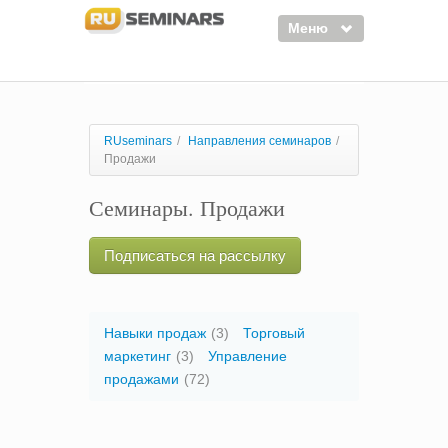
Меню
Семинары
Курсы
RUseminars
/
Направления семинаров
/
Продажи
Тренинги
Семинары. Продажи
Организаторы
Лектора
Подписаться на рассылку
Войти
Регистрация
Навыки продаж
(3)
Торговый
маркетинг
(3)
Управление
продажами
(72)